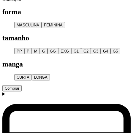
forma
MASCULINA
FEMININA
tamanho
PP
P
M
G
GG
EXG
G1
G2
G3
G4
G5
manga
CURTA
LONGA
Comprar