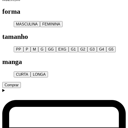
forma
MASCULINA
FEMININA
tamanho
PP
P
M
G
GG
EXG
G1
G2
G3
G4
G5
manga
CURTA
LONGA
Comprar