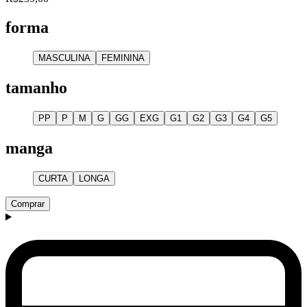
forma
MASCULINA
FEMININA
tamanho
PP
P
M
G
GG
EXG
G1
G2
G3
G4
G5
manga
CURTA
LONGA
Comprar