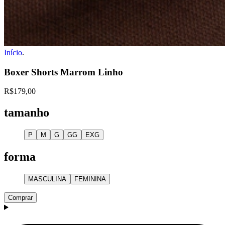
Início
.
Boxer Shorts Marrom Linho
R$179,00
tamanho
P
M
G
GG
EXG
forma
MASCULINA
FEMININA
Comprar