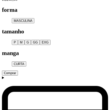
forma
MASCULINA
tamanho
P
M
G
GG
EXG
manga
CURTA
Comprar