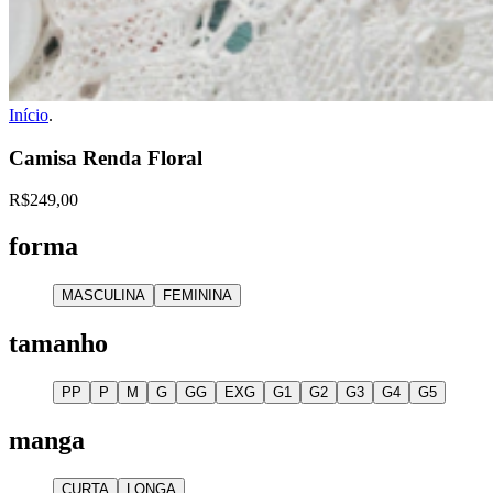
Início
.
Camisa Renda Floral
R$249,00
forma
MASCULINA
FEMININA
tamanho
PP
P
M
G
GG
EXG
G1
G2
G3
G4
G5
manga
CURTA
LONGA