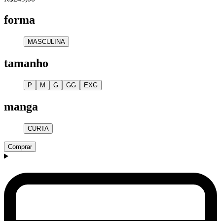
forma
MASCULINA
tamanho
P
M
G
GG
EXG
manga
CURTA
Comprar