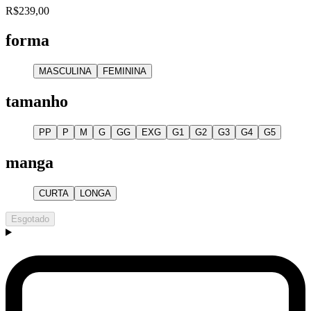
R$239,00
forma
MASCULINA
FEMININA
tamanho
PP
P
M
G
GG
EXG
G1
G2
G3
G4
G5
manga
CURTA
LONGA
Esgotado