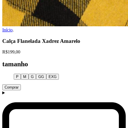
Início
.
Calça Flanelada Xadrez Amarelo
R$199,00
tamanho
P
M
G
GG
EXG
Comprar